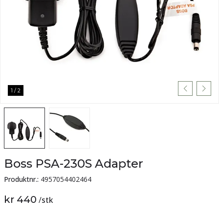
1
/
2
Boss PSA-230S Adapter
Produktnr.:
4957054402464
kr 440
/
stk