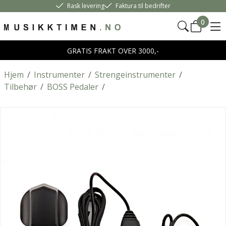
Rask levering
Faktura til bedrifter
0
GRATIS FRAKT OVER 3000,-
Hjem
/
Instrumenter
/
Strengeinstrumenter
/
Tilbehør
/
BOSS Pedaler
/