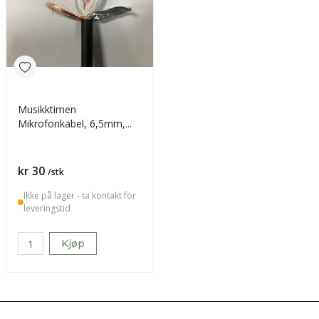
Musikktimen
Mikrofonkabel, 6,5mm,
pris pr meter
Pris
kr 30
/stk
Ikke på lager - ta kontakt for
leveringstid
Kjøp