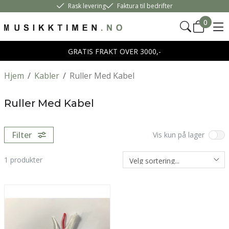
Rask levering
Faktura til bedrifter
0
GRATIS FRAKT OVER 3000,-
Hjem
/
Kabler
/
Ruller Med Kabel
Ruller Med Kabel
Filter
Vis kun på lager
1
produkter