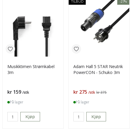
-27%
TILBUD
Musikktimen Strømkabel
Adam Hall 5 STAR Neutrik
3m
PowerCON - Schuko 3m
Pris
Pris
kr 159
kr 275
/stk
/stk
kr 375
På lager
På lager
Kjøp
Kjøp