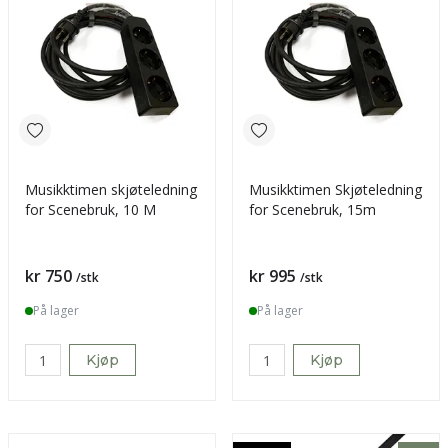
Musikktimen skjøteledning
Musikktimen Skjøteledning
for Scenebruk, 10 M
for Scenebruk, 15m
Pris
Pris
kr 750
kr 995
/stk
/stk
På lager
På lager
Kjøp
Kjøp