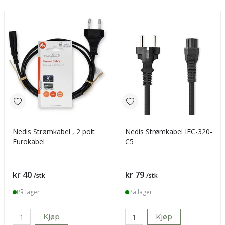
Nedis Strømkabel , 2 polt
Nedis Strømkabel IEC-320-
Eurokabel
C5
Pris
Pris
kr 40
kr 79
/stk
/stk
På lager
På lager
Kjøp
Kjøp