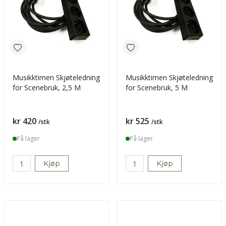
Musikktimen Skjøteledning
Musikktimen Skjøteledning
for Scenebruk, 2,5 M
for Scenebruk, 5 M
Pris
Pris
kr 420
kr 525
/stk
/stk
På lager
På lager
Kjøp
Kjøp