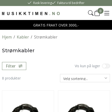
Rask levering
Faktura til bedrifter
0
GRATIS FRAKT OVER 3000,-
Hjem
/
Kabler
/
Strømkabler
Strømkabler
Filter
Vis kun på lager
8
produkter