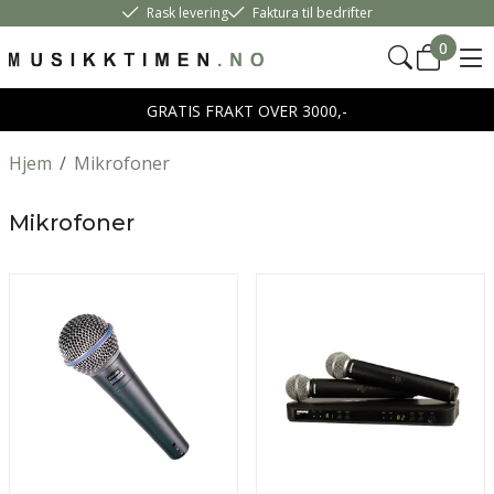
Rask levering
Faktura til bedrifter
0
GRATIS FRAKT OVER 3000,-
Hjem
/
Mikrofoner
Mikrofoner