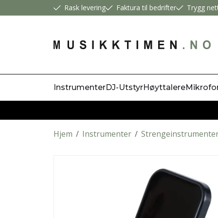
Rask levering
Faktura til bedrifter
Trygg net
Instrumenter
DJ-Utstyr
Høyttalere
Mikrofo
Hjem
/
Instrumenter
/
Strengeinstrumente