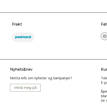
Frakt
Føl
Nyhetsbrev
Ku
Motta info om nyheter og kampanjer?
Tel
E-p
Meld meg på
Åpn
Man
Se