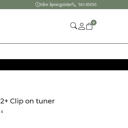
Våre åpningstider
56145050
0
Mine sider
+ Clip on tuner
14