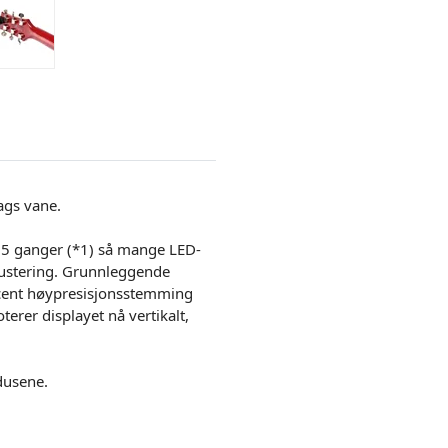
dags vane.
2,5 ganger (*1) så mange LED-
justering. Grunnleggende
 cent høypresisjonsstemming
oterer displayet nå vertikalt,
dusene.