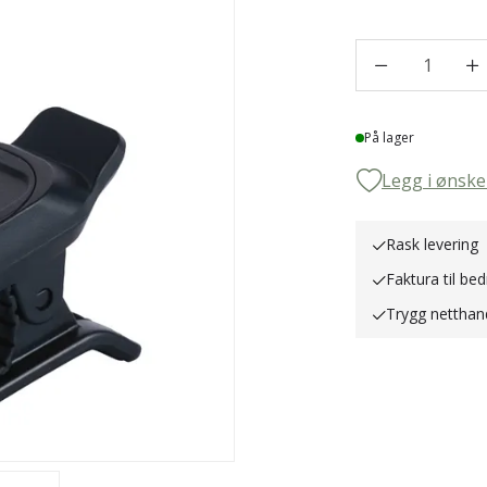
1
Lager
På lager
Legg i ønske
Rask levering
Faktura til bed
Trygg netthan