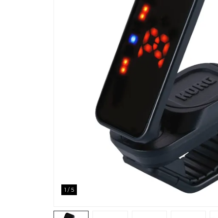
1
/
5