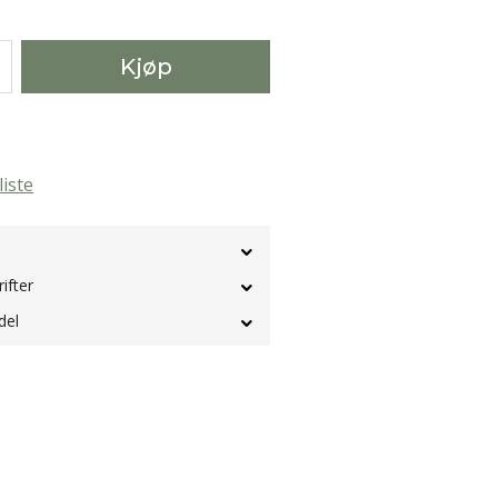
Kjøp
liste
rifter
del