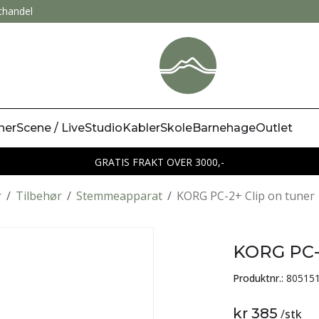
thandel
ner
Scene / Live
Studio
Kabler
Skole
Barnehage
Outlet
GRATIS FRAKT OVER 3000,-
r
/
Tilbehør
/
Stemmeapparat
/
KORG PC-2+ Clip on tuner
KORG PC-2
Produktnr.:
80515
kr 385
/
stk