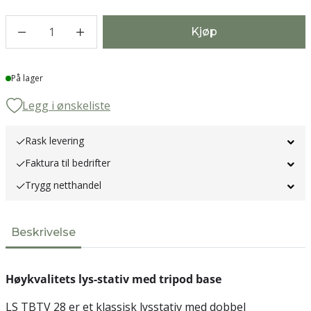
1
Kjøp
Lager
På lager
Legg i ønskeliste
Rask levering
Faktura til bedrifter
Trygg netthandel
Beskrivelse
Høykvalitets lys-stativ med tripod base
LS TBTV 28 er et klassisk lysstativ med dobbel