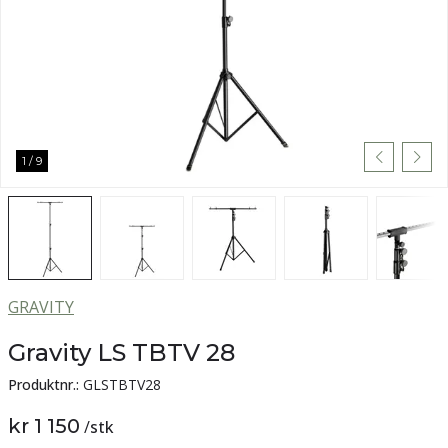
1
/
9
GRAVITY
Gravity LS TBTV 28
Produktnr.:
GLSTBTV28
kr 1 150
/
stk