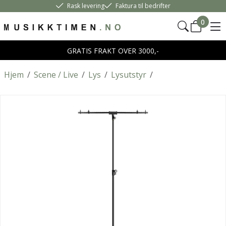
Rask levering
Faktura til bedrifter
0
GRATIS FRAKT OVER 3000,-
Hjem
/
Scene / Live
/
Lys
/
Lysutstyr
/