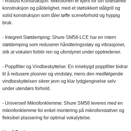
- Robust Konstruksjon: Mikrofonen er kjent for sin slitesterke
konstruksjon og pålitelighet, med et støtsikkert stålgrill og
solid konstruksjon som tåler tøffe sceneforhold og hyppig
bruk.
- Integrert Støtdemping: Shure SM58-LCE har en intern
støtdemping som reduserer håndteringsstøy og vibrasjoner,
slik at vokalen forblir ren og uforstyrret under opptredener.
- Poppfilter og Vindbeskyttelse: En innebygd poppfilter bidrar
til å redusere plosiver og vindstøy, mens den medfølgende
vindbeskyttelsen sikrer jevn og klar lydgjengivelse selv
under utendørs forhold.
- Universell Mikrofonklemme: Shure SM58 leveres med en
mikrofonklemme for enkel montering på mikrofonstativer og
fleksibel plassering for optimal vokalytelse.