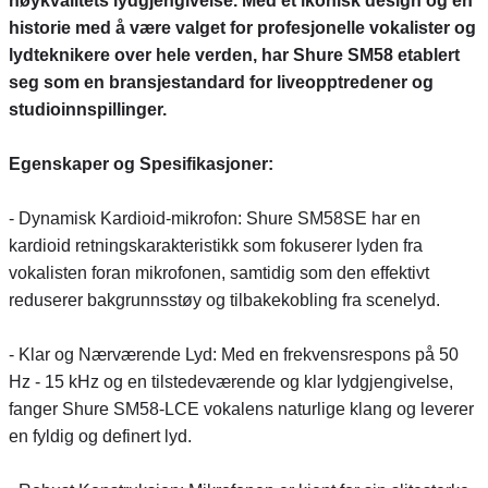
høykvalitets lydgjengivelse. Med et ikonisk design og en
historie med å være valget for profesjonelle vokalister og
lydteknikere over hele verden, har Shure SM58 etablert
seg som en bransjestandard for liveopptredener og
studioinnspillinger.
Egenskaper og Spesifikasjoner:
- Dynamisk Kardioid-mikrofon: Shure SM58SE har en
kardioid retningskarakteristikk som fokuserer lyden fra
vokalisten foran mikrofonen, samtidig som den effektivt
reduserer bakgrunnsstøy og tilbakekobling fra scenelyd.
- Klar og Nærværende Lyd: Med en frekvensrespons på 50
Hz - 15 kHz og en tilstedeværende og klar lydgjengivelse,
fanger Shure SM58-LCE vokalens naturlige klang og leverer
en fyldig og definert lyd.