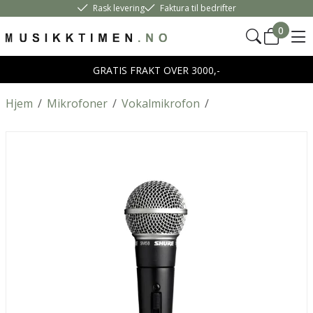
Rask levering
Faktura til bedrifter
0
GRATIS FRAKT OVER 3000,-
Hjem
/
Mikrofoner
/
Vokalmikrofon
/