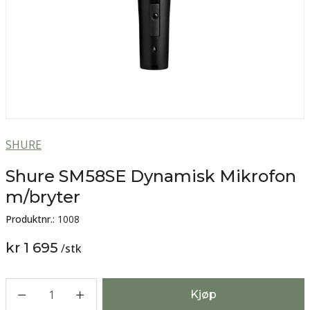
SHURE
Shure SM58SE Dynamisk Mikrofon
m/bryter
Produktnr.:
1008
kr 1 695
/
stk
1
Kjøp