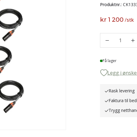
Produktnr.:
CK133
kr 1 200
/
stk
1
Lager
På lager
Legg i ønske
Rask levering
Faktura til bed
Trygg netthan