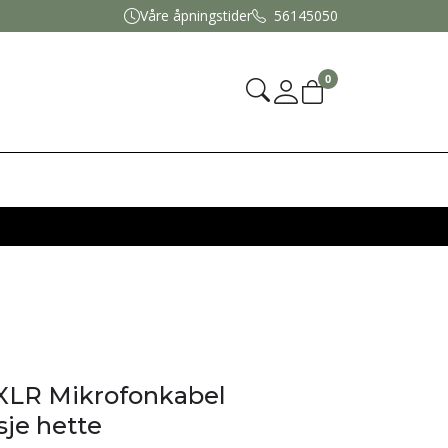
Våre åpningstider
56145050
0
Mine sider
XLR Mikrofonkabel
je hette