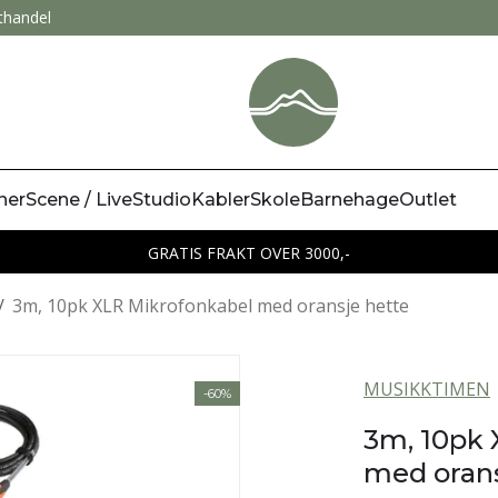
thandel
ner
Scene / Live
Studio
Kabler
Skole
Barnehage
Outlet
GRATIS FRAKT OVER 3000,-
/
3m, 10pk XLR Mikrofonkabel med oransje hette
MUSIKKTIMEN
-60%
3m, 10pk 
med orans