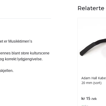
Relaterte
tet er Musikktimen’s
jennes blant store kulturscene
og korrekt lydgjengivelse.
kjellen.
Adam Hall Kabel
20 mm (sort)
Pris
kr 15
/stk