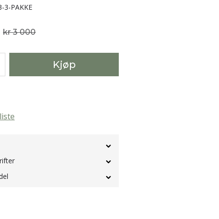
3-3-PAKKE
kr 3 000
Kjøp
liste
rifter
del