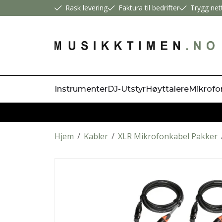
Rask levering
Faktura til bedrifter
Trygg net
Instrumenter
DJ-Utstyr
Høyttalere
Mikrofo
Hjem
/
Kabler
/
XLR Mikrofonkabel Pakker