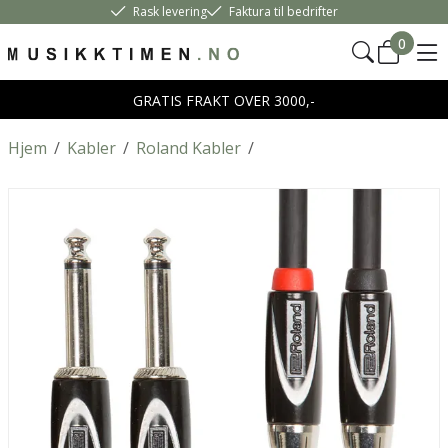
Rask levering
Faktura til bedrifter
0
GRATIS FRAKT OVER 3000,-
Hjem
/
Kabler
/
Roland Kabler
/