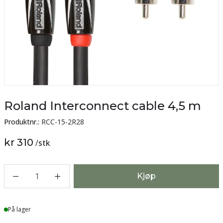
Roland Interconnect cable 4,5 m
Produktnr.:
RCC-15-2R28
kr 310
/
stk
1
Kjøp
Lager
På lager