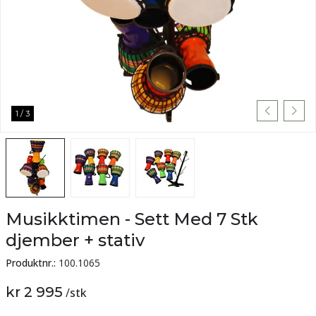
1
/
3
Musikktimen - Sett Med 7 Stk
djember + stativ
Produktnr.:
100.1065
kr 2 995
/
stk