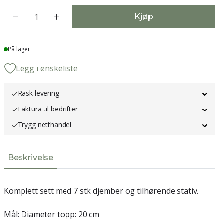
1
Kjøp
Lager
På lager
Legg i ønskeliste
Rask levering
Faktura til bedrifter
Trygg netthandel
Beskrivelse
Komplett sett med 7 stk djember og tilhørende stativ.
Mål: Diameter topp: 20 cm