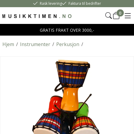
Rask levering
Faktura til bedrifter
0
GRATIS FRAKT OVER 3000,-
Hjem
/
Instrumenter
/
Perkusjon
/