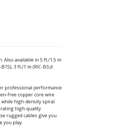
 Also available in 5 ft./1.5 m
C-B15), 3 ft./1 m (RIC-B3,d
ver professional performance
gen-free copper core wire
 while high-density spiral
rating high-quality
ese rugged cables give you
e you play.