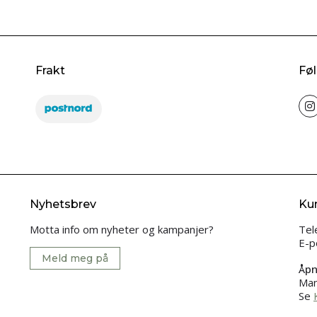
Frakt
Føl
Nyhetsbrev
Ku
Motta info om nyheter og kampanjer?
Tel
E-p
Meld meg på
Åpn
Man
Se