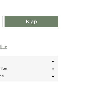
Kjøp
liste
rifter
del