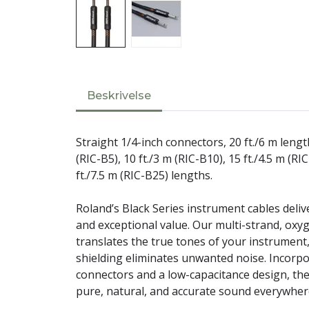
Beskrivelse
Straight 1/4-inch connectors, 20 ft./6 m length.
(RIC-B5), 10 ft./3 m (RIC-B10), 15 ft./4.5 m (RI
ft./7.5 m (RIC-B25) lengths.
Roland’s Black Series instrument cables deli
and exceptional value. Our multi-strand, oxy
translates the true tones of your instrument,
shielding eliminates unwanted noise. Incorpo
connectors and a low-capacitance design, th
pure, natural, and accurate sound everywher