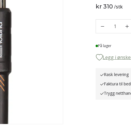
kr 310
/
stk
1
Lager
På lager
Legg i ønske
Rask levering
Faktura til bed
Trygg netthan