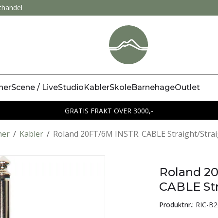
thandel
ner
Scene / Live
Studio
Kabler
Skole
Barnehage
Outlet
GRATIS FRAKT OVER 3000,-
ner
/
Kabler
/
Roland 20FT/6M INSTR. CABLE Straight/Strai
Roland 2
CABLE Str
Produktnr.:
RIC-B2