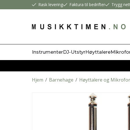
Rask levering
Faktura til bedrifter
Trygg net
Instrumenter
DJ-Utstyr
Høyttalere
Mikrofo
Hjem
/
Barnehage
/
Høyttalere og Mikrofo