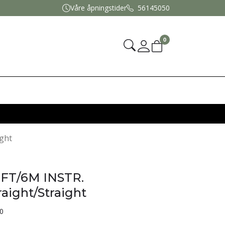
Våre åpningstider
56145050
0
Mine sider
ght
0FT/6M INSTR.
aight/Straight
0